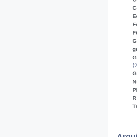
C
E
E
F
G
g
G
(2
G
N
P
R
T
Arqu