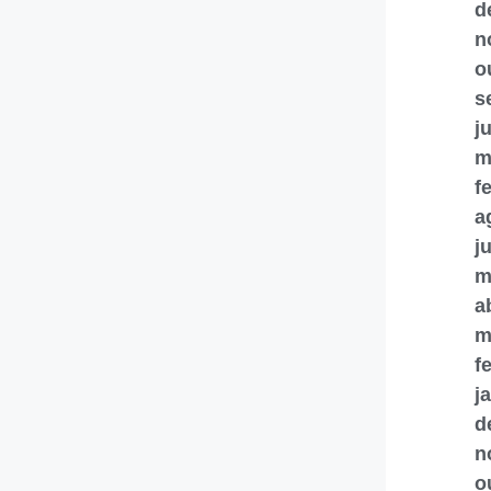
d
n
o
s
j
m
f
a
j
m
a
m
f
j
d
n
o