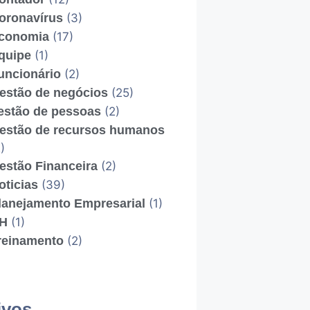
oronavírus
(3)
conomia
(17)
quipe
(1)
uncionário
(2)
estão de negócios
(25)
estão de pessoas
(2)
estão de recursos humanos
)
estão Financeira
(2)
oticias
(39)
lanejamento Empresarial
(1)
H
(1)
reinamento
(2)
ivos