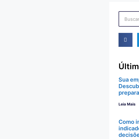
Últim
Sua em
Descubr
prepar
Leia Mais
Como in
indicad
decisõe