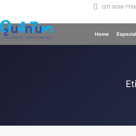
(27) 3038-775
Home
Especia
Et