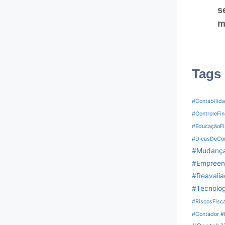
s
m
Tags
#Contabilid
#ControleFi
#EducaçãoFi
#DicasDeCon
#Mudança
#Empreen
#Reavali
#Tecnolog
#RiscosFisc
#Contador #