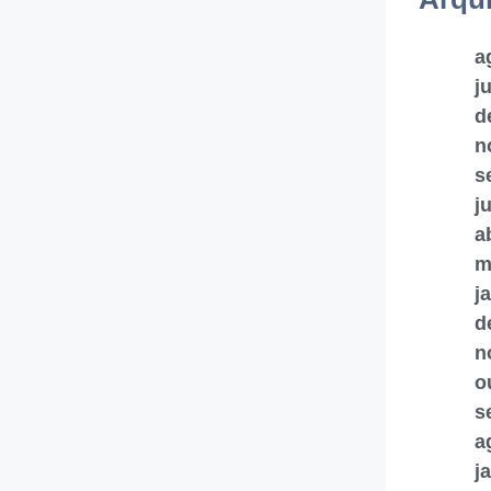
a
j
d
n
s
j
a
m
j
d
n
o
s
a
j