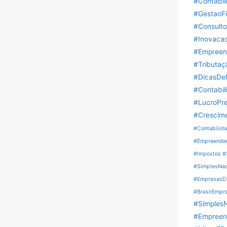
#Contabil
#GestaoFi
#Consulto
#Inovacao
#Empreen
#Tributaç
#DicasDeN
#Contabil
#LucroPr
#Crescime
#Contabilida
#Empreended
#Impostos #
#SimplesNaci
#EmpresasDe
#BrasilEmpr
#SimplesN
#Empreen