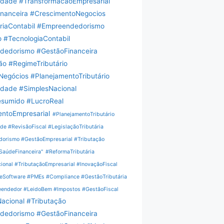
idade #TransformacaoEmpresarial
nanceira #CrescimentoNegocios
riaContabil #Empreendedorismo
 #TecnologiaContabil
dedorismo #GestãoFinanceira
ão #RegimeTributário
egócios #PlanejamentoTributário
idade #SimplesNacional
esumido #LucroReal
ntoEmpresarial
#PlanejamentoTributário
de #RevisãoFiscal #LegislaçãoTributária
orismo #GestãoEmpresarial #Tributação
SaúdeFinanceira"
#ReformaTributária
onal #TributaçãoEmpresarial #InovaçãoFiscal
Software #PMEs #Compliance #GestãoTributária
eendedor #LeidoBem #Impostos #GestãoFiscal
acional #Tributação
dedorismo #GestãoFinanceira