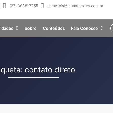
5
(27) 3038-7755
comercial@quantum-es.com.br
lidades
Sobre
Conteúdos
Fale Conosco
iqueta: contato direto