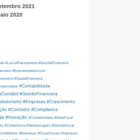
etembro 2021
aio 2020
ade #LucroXFaturamento #GestãoFinanceira
nanceiro #Empreendedorismo
nanceira #SaúdeFinanceira
#Contabilidade
tabilidade
Contábil #GestãoFinanceira
dedorismo #Empresas #Crescimento
ação #Contador #Compliance
ia #Inovação
#Contabilidade #NotaFiscal
ais #Compliance #VendasLegais #GestãoFiscal
EviteMultas #Empresas #DicasFiscais #Impostos