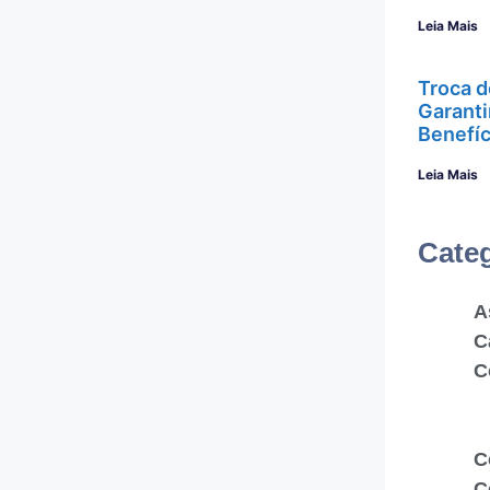
Leia Mais
Troca d
Garanti
Benefíc
Leia Mais
Cate
A
C
C
C
C