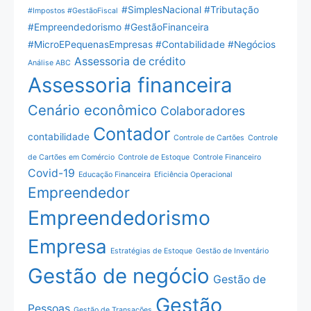
#SimplesNacional #Tributação
#Impostos #GestãoFiscal
#Empreendedorismo #GestãoFinanceira
#MicroEPequenasEmpresas #Contabilidade #Negócios
Assessoria de crédito
Análise ABC
Assessoria financeira
Cenário econômico
Colaboradores
Contador
contabilidade
Controle de Cartões
Controle
de Cartões em Comércio
Controle de Estoque
Controle Financeiro
Covid-19
Educação Financeira
Eficiência Operacional
Empreendedor
Empreendedorismo
Empresa
Estratégias de Estoque
Gestão de Inventário
Gestão de negócio
Gestão de
Gestão
Pessoas
Gestão de Transações