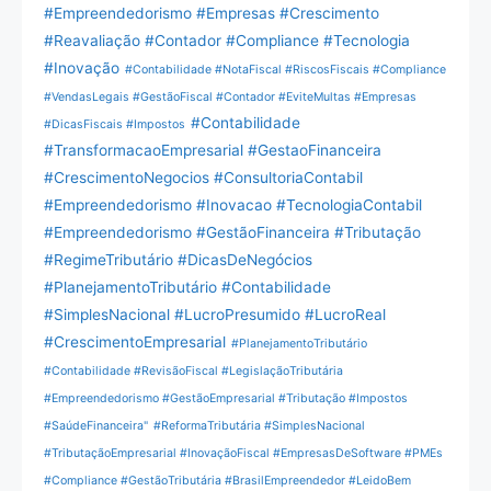
#Empreendedorismo #Empresas #Crescimento
#Reavaliação #Contador #Compliance #Tecnologia
#Inovação
#Contabilidade #NotaFiscal #RiscosFiscais #Compliance
#VendasLegais #GestãoFiscal #Contador #EviteMultas #Empresas
#Contabilidade
#DicasFiscais #Impostos
#TransformacaoEmpresarial #GestaoFinanceira
#CrescimentoNegocios #ConsultoriaContabil
#Empreendedorismo #Inovacao #TecnologiaContabil
#Empreendedorismo #GestãoFinanceira #Tributação
#RegimeTributário #DicasDeNegócios
#PlanejamentoTributário #Contabilidade
#SimplesNacional #LucroPresumido #LucroReal
#CrescimentoEmpresarial
#PlanejamentoTributário
#Contabilidade #RevisãoFiscal #LegislaçãoTributária
#Empreendedorismo #GestãoEmpresarial #Tributação #Impostos
#SaúdeFinanceira"
#ReformaTributária #SimplesNacional
#TributaçãoEmpresarial #InovaçãoFiscal #EmpresasDeSoftware #PMEs
#Compliance #GestãoTributária #BrasilEmpreendedor #LeidoBem